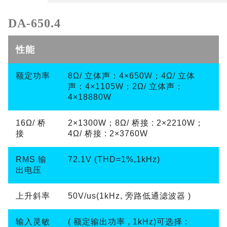
DA-650.4
性能
额定功率
8Ω/ 立体声：4×650W；4Ω/ 立体
声：4×110
5W；2Ω/ 立体声：
4×18880W
16Ω/ 桥
2×1300W；8Ω/ 桥接 : 2×2210W；
接
4Ω/ 桥接 : 2×3760W
RMS 输
72.1V (THD=1%,1kHz)
出电压
上升斜率
50V/us(1kHz, 旁路低通滤波器 )
输入灵敏
( 额定输出功率 , 1kHz)可选择 :